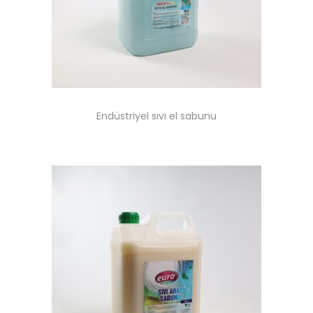
n
Endüstriyel sıvı el sabunu